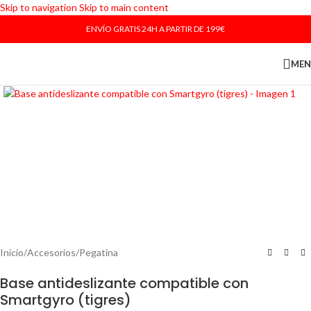
Skip to navigation
Skip to main content
ENVÍO GRATIS 24H A PARTIR DE 199€
ME
Haga Click para agrandar
Inicio
/
Accesorios
/
Pegatina
Base antideslizante compatible con
Smartgyro (tigres)