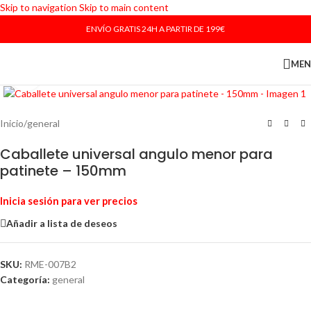
Skip to navigation
Skip to main content
ENVÍO GRATIS 24H A PARTIR DE 199€
ME
Haga Click para agrandar
Inicio
/
general
Caballete universal angulo menor para
patinete – 150mm
Inicia sesión para ver precios
Añadir a lista de deseos
SKU:
RME-007B2
Categoría:
general