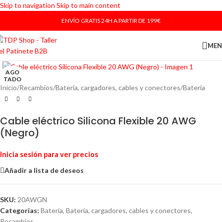
Skip to navigation
Skip to main content
ENVÍO GRATIS 24H A PARTIR DE 199€
ME
Haga Click para agrandar
AGO
TADO
Inicio
/
Recambios
/
Batería, cargadores, cables y conectores
/
Batería
Cable eléctrico Silicona Flexible 20 AWG
(Negro)
Inicia sesión para ver precios
Añadir a lista de deseos
SKU:
20AWGN
Categorías:
Batería
,
Batería, cargadores, cables y conectores
,
Recambios