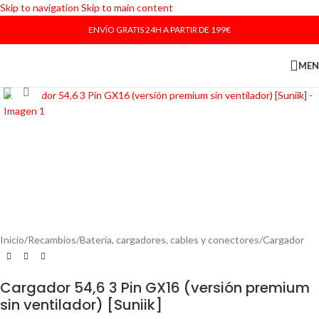
Skip to navigation
Skip to main content
ENVÍO GRATIS 24H A PARTIR DE 199€
ME
Haga Click para agrandar
Inicio
/
Recambios
/
Batería, cargadores, cables y conectores
/
Cargador
Cargador 54,6 3 Pin GX16 (versión premium
sin ventilador) [Suniik]