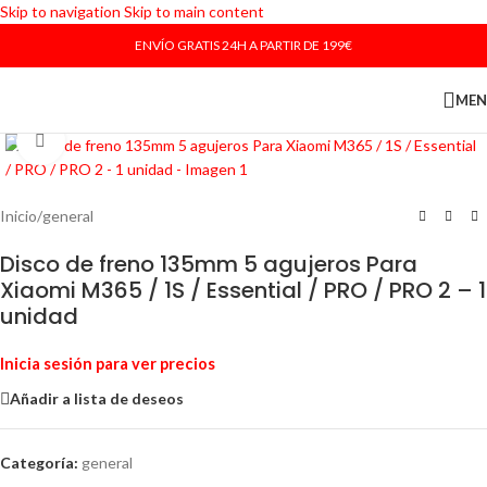
Skip to navigation
Skip to main content
ENVÍO GRATIS 24H A PARTIR DE 199€
ME
Haga Click para agrandar
Inicio
/
general
Disco de freno 135mm 5 agujeros Para
Xiaomi M365 / 1S / Essential / PRO / PRO 2 – 1
unidad
Inicia sesión para ver precios
Añadir a lista de deseos
Categoría:
general