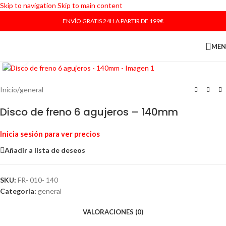
Skip to navigation
Skip to main content
ENVÍO GRATIS 24H A PARTIR DE 199€
ME
Haga Click para agrandar
Inicio
/
general
Disco de freno 6 agujeros – 140mm
Inicia sesión para ver precios
Añadir a lista de deseos
SKU:
FR- 010- 140
Categoría:
general
VALORACIONES (0)