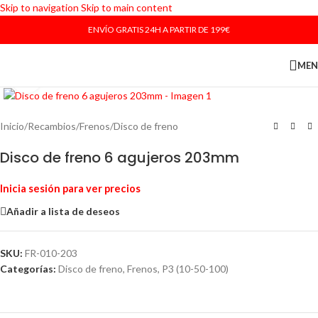
Skip to navigation
Skip to main content
ENVÍO GRATIS 24H A PARTIR DE 199€
ME
Haga Click para agrandar
Inicio
/
Recambios
/
Frenos
/
Disco de freno
Disco de freno 6 agujeros 203mm
Inicia sesión para ver precios
Añadir a lista de deseos
SKU:
FR-010-203
Categorías:
Disco de freno
,
Frenos
,
P3 (10-50-100)