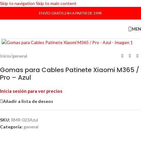
Skip to navigation
Skip to main content
ENVÍO GRATIS 24H A PARTIR DE 199€
ME
Haga Click para agrandar
Inicio
/
general
Gomas para Cables Patinete Xiaomi M365 /
Pro – Azul
Inicia sesión para ver precios
Añadir a lista de deseos
SKU:
RMR-023Azul
Categoría:
general