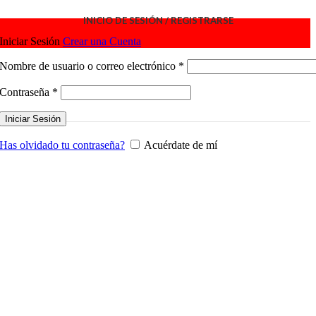
INICIO DE SESIÓN / REGISTRARSE
Iniciar Sesión
Crear una Cuenta
Obligatorio
Nombre de usuario o correo electrónico
*
Obligatorio
Contraseña
*
Iniciar Sesión
Has olvidado tu contraseña?
Acuérdate de mí