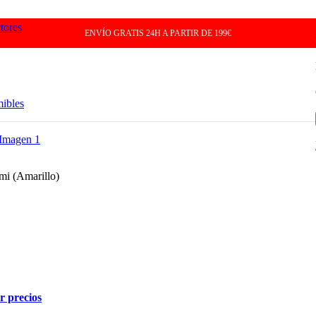
tores
ENVÍO GRATIS 24H A PARTIR DE 199€
mibles
omi (Amarillo)
er precios