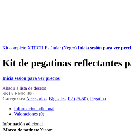
Kit completo XTECH Estándar (Negro)
Inicia sesión para ver prec
Kit de pegatinas reflectantes 
Inicia sesión para ver precios
Añadir a lista de deseos
SKU:
RMR-090
Categorías:
Accesorios
,
Big sales
,
P2 (25-50)
,
Pegatina
Información adicional
Valoraciones (0)
Información adicional
Marca de patinete
Xiaomi