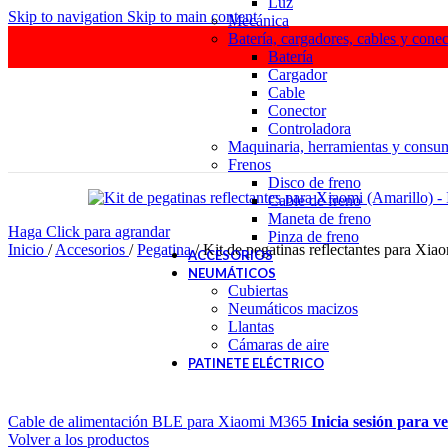
Luz
Skip to navigation
Skip to main content
Mecánica
Batería, cargadores, cables y conec
Batería
Cargador
Cable
Conector
Controladora
Maquinaria, herramientas y consu
Frenos
Disco de freno
Cable de freno
Maneta de freno
Haga Click para agrandar
Pinza de freno
Inicio
/
Accesorios
/
Pegatina
/
Kit de pegatinas reflectantes para Xia
ACCESORIOS
NEUMÁTICOS
Cubiertas
Neumáticos macizos
Llantas
Cámaras de aire
PATINETE ELÉCTRICO
Cable de alimentación BLE para Xiaomi M365
Inicia sesión para v
Volver a los productos