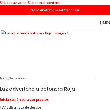
Skip to navigation
Skip to main content
ENVÍO GRATIS 24H A PARTIR DE 199€
ME
Haga Click para agrandar
Inicio
/
Accesorios
Luz advertencia botonera Roja
Inicia sesión para ver precios
Añadir a lista de deseos