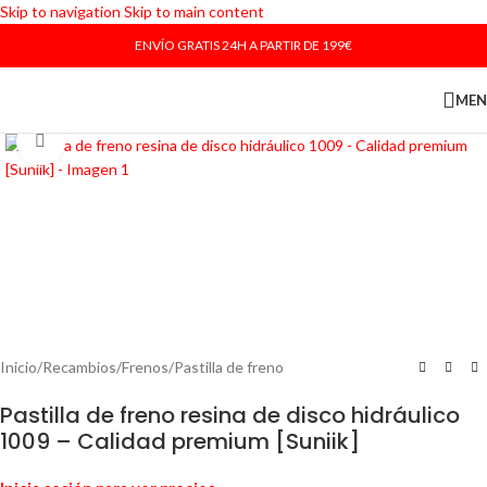
Skip to navigation
Skip to main content
ENVÍO GRATIS 24H A PARTIR DE 199€
ME
Haga Click para agrandar
Inicio
/
Recambios
/
Frenos
/
Pastilla de freno
Pastilla de freno resina de disco hidráulico
1009 – Calidad premium [Suniik]