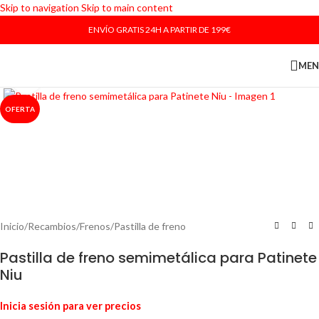
Skip to navigation
Skip to main content
ENVÍO GRATIS 24H A PARTIR DE 199€
ME
Haga Click para agrandar
OFERTA
Inicio
/
Recambios
/
Frenos
/
Pastilla de freno
Pastilla de freno semimetálica para Patinete
Niu
Inicia sesión para ver precios