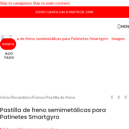
Skip to navigation
Skip to main content
ENVÍO GRATIS 24H A PARTIR DE 199€
ME
Haga Click para agrandar
OFERTA
AGO
TADO
Inicio
/
Recambios
/
Frenos
/
Pastilla de freno
Pastilla de freno semimetálicas para
Patinetes Smartgyro