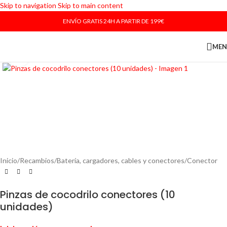
Skip to navigation
Skip to main content
ENVÍO GRATIS 24H A PARTIR DE 199€
ME
Haga Click para agrandar
Inicio
/
Recambios
/
Batería, cargadores, cables y conectores
/
Conector
Pinzas de cocodrilo conectores (10
unidades)