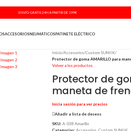
ENVÍO GRATIS 24H A PARTIR DE 199€
OS
ACCESORIOS
NEUMÁTICOS
PATINETE ELÉCTRICO
Inicio
/
Accesorios
/
Custom SUNIIK
/
Protector de goma AMARILLO para manet
Volver a los productos
Protector de g
maneta de fren
Inicia sesión para ver precios
Añadir a lista de deseos
SKU:
A-038 Amarillo
Categorías:
Accesorios
,
Custom SUNIIK