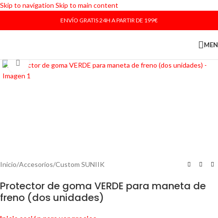
Skip to navigation
Skip to main content
ENVÍO GRATIS 24H A PARTIR DE 199€
ME
Haga Click para agrandar
Inicio
/
Accesorios
/
Custom SUNIIK
Protector de goma VERDE para maneta de
freno (dos unidades)