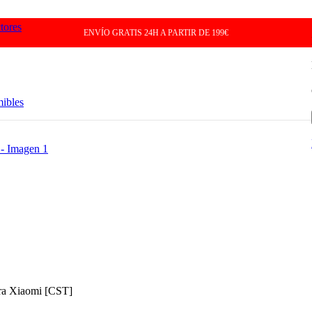
tores
ENVÍO GRATIS 24H A PARTIR DE 199€
mibles
ara Xiaomi [CST]