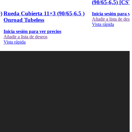
(90/65-6,5) [CS
)
Rueda Cubierta 11×3 (90/65-6.5 )
Inicia sesión para v
Añadir a lista de des
Onroad Tubeless
Vista rápida
Inicia sesión para ver precios
Añadir a lista de deseos
Vista rápida