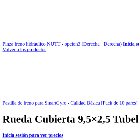
Pinza freno hidráulico NUTT - opcion3 (Derecha+ Derecha)
Inicia 
Volver a los productos
Pastilla de freno para SmartGyro - Calidad Básica [Pack de 10 pares]
Rueda Cubierta 9,5×2,5 Tubel
Inicia sesión para ver precios