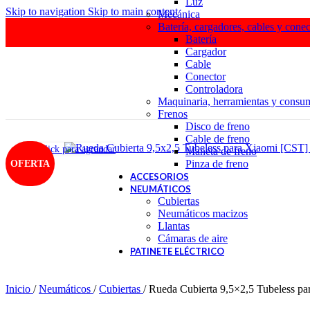
Luz
Skip to navigation
Skip to main content
Mecánica
Batería, cargadores, cables y conec
Batería
Cargador
Cable
Conector
Controladora
Maquinaria, herramientas y consu
Frenos
Disco de freno
Cable de freno
Haga Click para agrandar
Maneta de freno
Pinza de freno
OFERTA
ACCESORIOS
NEUMÁTICOS
Cubiertas
Neumáticos macizos
Llantas
Cámaras de aire
PATINETE ELÉCTRICO
Inicio
/
Neumáticos
/
Cubiertas
/
Rueda Cubierta 9,5×2,5 Tubeless p