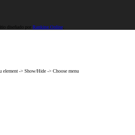
tio diseñado por
Ranking Online
.
enu element -> Show/Hide -> Choose menu