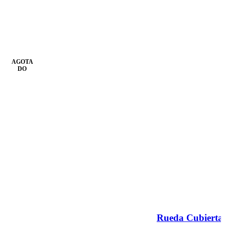
AGOTA
DO
Rueda Cubierta