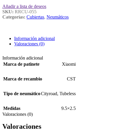
Añadir a lista de deseos
SKU:
RRCU-055
Categorías:
Cubiertas
,
Neumáticos
Información adicional
Valoraciones (0)
Información adicional
Marca de patinete
Xiaomi
Marca de recambio
CST
Tipo de neumático
Cityroad
,
Tubeless
Medidas
9.5×2.5
Valoraciones (0)
Valoraciones