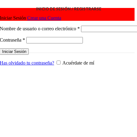
INICIO DE SESIÓN / REGISTRARSE
Iniciar Sesión
Crear una Cuenta
Obligatorio
Nombre de usuario o correo electrónico
*
Obligatorio
Contraseña
*
Iniciar Sesión
Has olvidado tu contraseña?
Acuérdate de mí