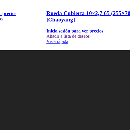
Rueda Cubierta 10×2,7 65 (255×70
r precios
os
[Chaoyang]
Inicia sesión para ver precios
Añadir a lista de deseos
Vista rápida