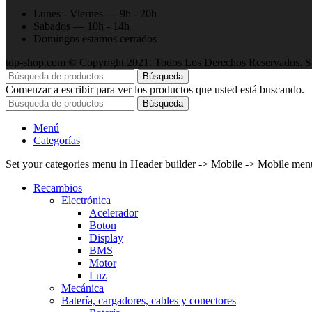
Lunes - Viernes — 9h - 20h
Sabados — 10h - 14h
Domingos estamos cerrados
tdp-shop.com © Copyright 2021. Todos Los Derechos Reservados. Si
Búsqueda
Comenzar a escribir para ver los productos que usted está buscando.
Búsqueda
Menú
Categorías
Set your categories menu in Header builder -> Mobile -> Mobile m
Recambios
Electrónica
Acelerador
Boton
Display
BMS
Motor
Luz
Mecánica
Batería, cargadores, cables y conectores