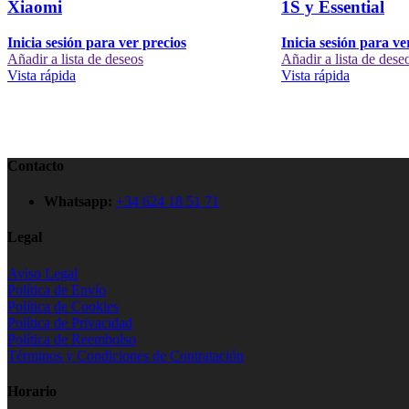
Xiaomi
1S y Essential
Inicia sesión para ver precios
Inicia sesión para ve
Añadir a lista de deseos
Añadir a lista de dese
Vista rápida
Vista rápida
Contacto
Whatsapp:
+34 624 18 51 71
Legal
Aviso Legal
Política de Envío
Política de Cookies
Política de Privacidad
Política de Reembolso
Términos y Condiciones de Contratación
Horario