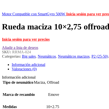
Motor Compatible con SmartGyro 500W
Inicia sesión para ver pre
Rueda maciza 10×2,75 offroa
Inicia sesión para ver precios
Añadir a lista de deseos
SKU:
RRMA-024
Categorías:
Big sales
,
Neumáticos
,
Neumáticos macizos
,
P2 (25-50)
,
Información adicional
Valoraciones (0)
Información adicional
Tipo de neumático
Maciza
,
Offroad
Marca de recambio
Emove
Medidas
10×2.75