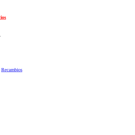
cios
d
Recambios