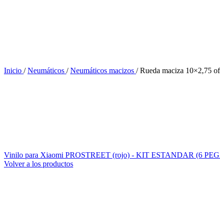
Inicio
/
Neumáticos
/
Neumáticos macizos
/
Rueda maciza 10×2,75 of
Vinilo para Xiaomi PROSTREET (rojo) - KIT ESTANDAR (6 P
Volver a los productos