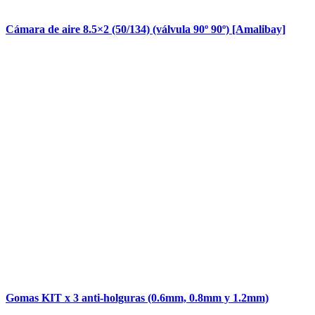
Cámara de aire 8.5×2 (50/134) (válvula 90º 90º) [Amalibay]
Gomas KIT x 3 anti-holguras (0.6mm, 0.8mm y 1.2mm)