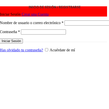
INICIO DE SESIÓN / REGISTRARSE
Iniciar Sesión
Crear una Cuenta
Obligatorio
Nombre de usuario o correo electrónico
*
Obligatorio
Contraseña
*
Iniciar Sesión
Has olvidado tu contraseña?
Acuérdate de mí