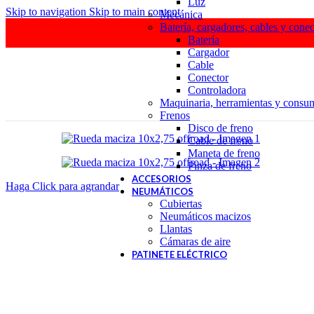
Luz
Skip to navigation
Skip to main content
Mecánica
Batería, cargadores, cables y conec
Batería
Cargador
Cable
Conector
Controladora
Maquinaria, herramientas y consu
Frenos
Disco de freno
Cable de freno
Maneta de freno
Pinza de freno
ACCESORIOS
Haga Click para agrandar
NEUMÁTICOS
Cubiertas
Neumáticos macizos
Llantas
Cámaras de aire
PATINETE ELÉCTRICO