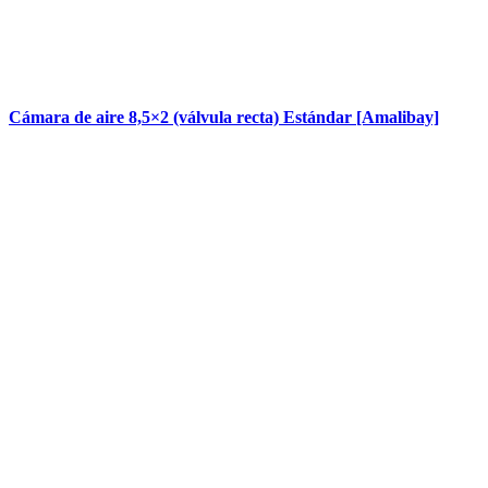
Cámara de aire 8,5×2 (válvula recta) Estándar [Amalibay]