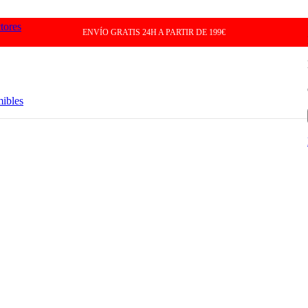
tores
ENVÍO GRATIS 24H A PARTIR DE 199€
mibles