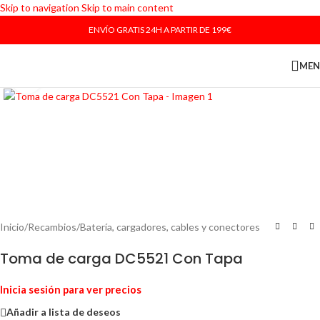
Skip to navigation
Skip to main content
ENVÍO GRATIS 24H A PARTIR DE 199€
ME
Haga Click para agrandar
Inicio
/
Recambios
/
Batería, cargadores, cables y conectores
Toma de carga DC5521 Con Tapa
Inicia sesión para ver precios
Añadir a lista de deseos