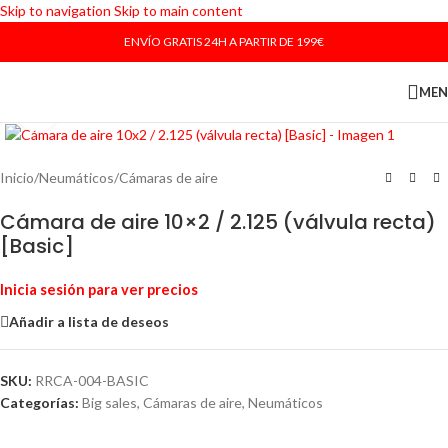
Skip to navigation
Skip to main content
ENVÍO GRATIS 24H A PARTIR DE 199€
ME
Haga Click para agrandar
Inicio
/
Neumáticos
/
Cámaras de aire
Cámara de aire 10×2 / 2.125 (válvula recta)
[Basic]
Inicia sesión para ver precios
Añadir a lista de deseos
SKU:
RRCA-004-BASIC
Categorías:
Big sales
,
Cámaras de aire
,
Neumáticos