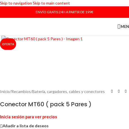
Skip to navigation
Skip to main content
ENVÍO GRATIS 24H A PARTIR DE 199€
ME
Haga Click para agrandar
OFERTA
Inicio
/
Recambios
/
Batería, cargadores, cables y conectores
Conector MT60 ( pack 5 Pares )
Inicia sesión para ver precios
Añadir a lista de deseos