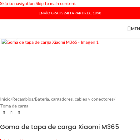
Skip to navigation
Skip to main content
ENVÍO GRATIS 24H A PARTIR DE 199€
ME
Haga Click para agrandar
Inicio
/
Recambios
/
Batería, cargadores, cables y conectores
/
Toma de carga
Goma de tapa de carga Xiaomi M365