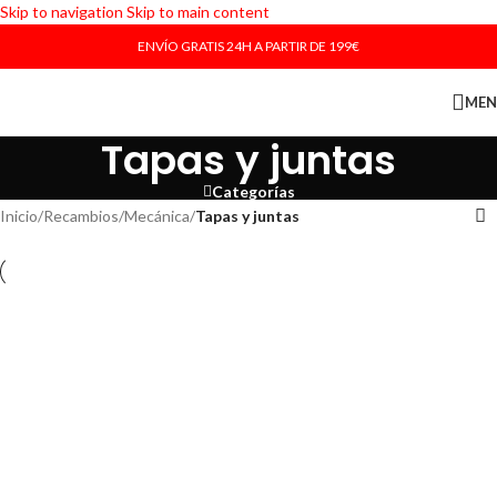
Skip to navigation
Skip to main content
ENVÍO GRATIS 24H A PARTIR DE 199€
ME
Tapas y juntas
Categorías
Inicio
/
Recambios
/
Mecánica
/
Tapas y juntas