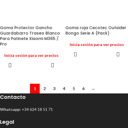
Goma Protector Gancho
Goma roja Cecotec Outsider
Guardabarro Traseo Blanco
Bongo Serie A (Pack)
Para Patinete Xiaomi M365 /
Pro
Inicia sesión para ver precios
Inicia sesión para ver precios
1
2
3
4
5
6
→
Contacto
Whatsapp:
+34 624 18 51 71
Legal