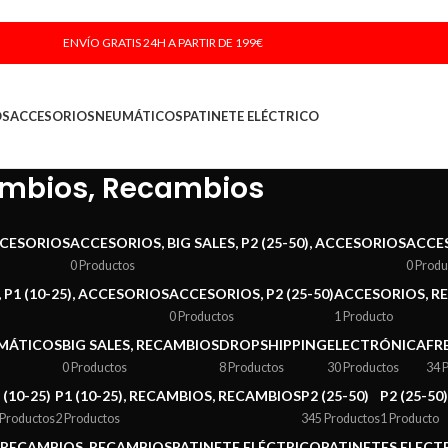
ENVÍO GRATIS 24H A PARTIR DE 199€
OS
ACCESORIOS
NEUMÁTICOS
PATINETE ELÉCTRICO
ambios, Recambios
CCESORIOS
ACCESORIOS, BIG SALES, P2 (25-50), ACCESORIOS
ACCES
0 Productos
0 Produ
P1 (10-25), ACCESORIOS
ACCESORIOS, P2 (25-50)
ACCESORIOS, R
0 Productos
1 Producto
UMÁTICOS
BIG SALES, RECAMBIOS
DROPSHIPPING
ELECTRÓNICA
FR
0 Productos
8 Productos
30 Productos
34 
 (10-25)
P1 (10-25), RECAMBIOS, RECAMBIOS
P2 (25-50)
P2 (25-50
 Productos
2 Productos
345 Productos
1 Producto
), RECAMBIOS, RECAMBIOS
PATINETE ELÉCTRICO
PATINETES ELECT