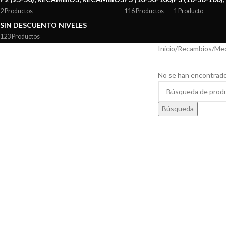
2 Productos
116 Productos
1 Producto
SIN DESCUENTO NIVELES
123 Productos
Inicio
/
Recambios
/
Mec
No se han encontrado
Búsqueda