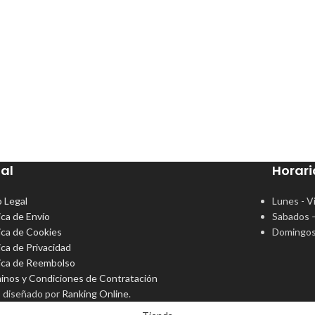
al
Horari
o Legal
Lunes - V
ica de Envío
Sabados 
tica de Cookies
Domingos
ica de Privacidad
tica de Reembolso
inos y Condiciones de Contratación
o diseñado por
Ranking Online
.