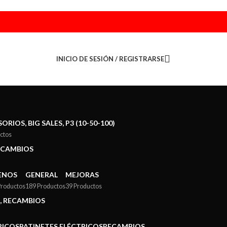
INICIO DE SESIÓN / REGISTRARSE
ORIOS, BIG SALES, P3 (10-50-100)
ctos
ECAMBIOS
ENOS
GENERAL
MEJORAS
Productos
189 Productos
39 Productos
), RECAMBIOS
RICOS
PATINETES ELÉCTRICOS
RECAMBIOS