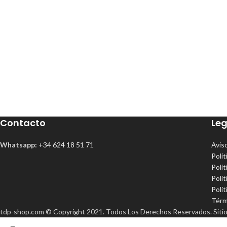
Contacto
Leg
Whatsapp:
+34 624 18 51 71
Avis
Polít
Polí
Polít
Polí
Térm
tdp-shop.com © Copyright 2021. Todos Los Derechos Reservados. Siti