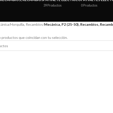
39 Productos
0 Productos
ánica
/
Horquilla, Recambios
/
Mecánica, P2 (25-50), Recambios, Recamb
 productos que coincidan con tu selección.