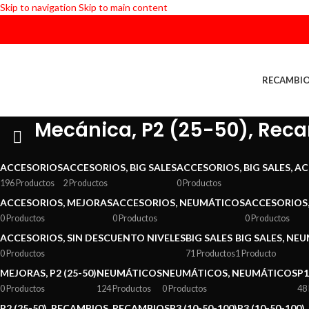
Skip to navigation
Skip to main content
RECAMBI
Mecánica, P2 (25-50), Rec
ACCESORIOS
ACCESORIOS, BIG SALES
ACCESORIOS, BIG SALES, A
196 Productos
2 Productos
0 Productos
ACCESORIOS, MEJORAS
ACCESORIOS, NEUMÁTICOS
ACCESORIOS, 
0 Productos
0 Productos
0 Productos
ACCESORIOS, SIN DESCUENTO NIVELES
BIG SALES
BIG SALES, NE
0 Productos
71 Productos
1 Producto
MEJORAS, P2 (25-50)
NEUMÁTICOS
NEUMÁTICOS, NEUMÁTICOS
P1
0 Productos
124 Productos
0 Productos
48
P2 (25-50), RECAMBIOS, RECAMBIOS
P3 (10-50-100)
P3 (10-50-100