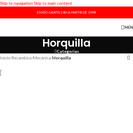
Skip to navigation
Skip to main content
ENVÍO GRATIS 24H A PARTIR DE 199€
ME
Horquilla
Categorías
Inicio
/
Recambios
/
Mecánica
/
Horquilla