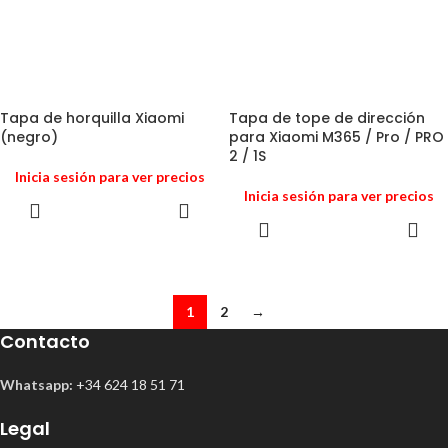
Tapa de horquilla Xiaomi
Tapa de tope de dirección
(negro)
para Xiaomi M365 / Pro / PRO
2 / 1S
Inicia sesión para ver precios
Inicia sesión para ver precios
1
2
→
Contacto
Whatsapp:
+34 624 18 51 71
Legal