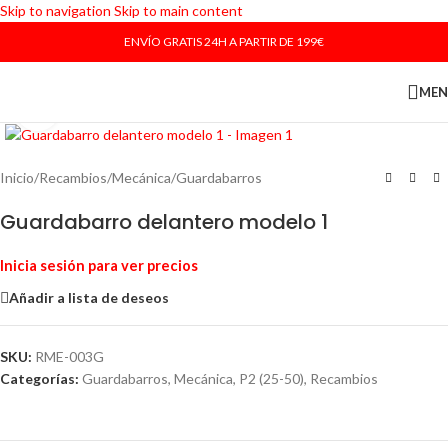
Skip to navigation
Skip to main content
ENVÍO GRATIS 24H A PARTIR DE 199€
ME
Haga Click para agrandar
Inicio
/
Recambios
/
Mecánica
/
Guardabarros
Guardabarro delantero modelo 1
Inicia sesión para ver precios
Añadir a lista de deseos
SKU:
RME-003G
Categorías:
Guardabarros
,
Mecánica
,
P2 (25-50)
,
Recambios