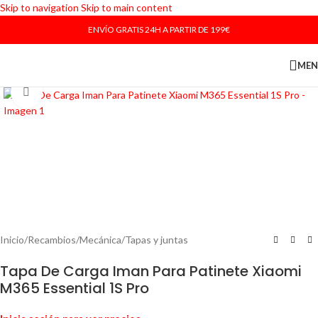
Skip to navigation
Skip to main content
ENVÍO GRATIS 24H A PARTIR DE 199€
ME
Haga Click para agrandar
Inicio
/
Recambios
/
Mecánica
/
Tapas y juntas
Tapa De Carga Iman Para Patinete Xiaomi
M365 Essential 1S Pro