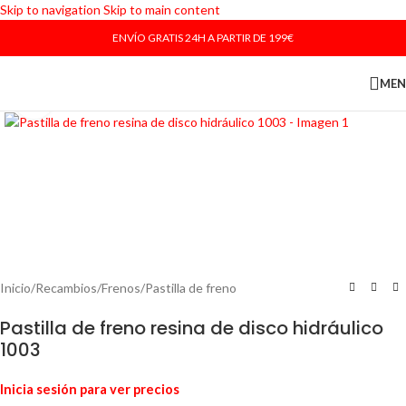
Skip to navigation
Skip to main content
ENVÍO GRATIS 24H A PARTIR DE 199€
ME
Haga Click para agrandar
Inicio
/
Recambios
/
Frenos
/
Pastilla de freno
Pastilla de freno resina de disco hidráulico
1003
Inicia sesión para ver precios