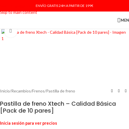
Skip to navigation
ENVÍO GRATIS 24H A PARTIR DE 199€
Skip to main content
ME
Haga Click para agrandar
Inicio
/
Recambios
/
Frenos
/
Pastilla de freno
Pastilla de freno Xtech – Calidad Básica
[Pack de 10 pares]
Inicia sesión para ver precios