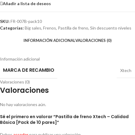
Añadir a lista de deseos
SKU:
FR-007B-pack10
Categorías:
Big sales
,
Frenos
,
Pastilla de freno
,
Sin descuento niveles
INFORMACIÓN ADICIONAL
VALORACIONES (0)
Información adicional
MARCA DE RECAMBIO
Xtech
Valoraciones (0)
Valoraciones
No hay valoraciones aún.
Sé el primero en valorar “Pastilla de freno Xtech – Calidad
Básica [Pack de 10 pares]”
Debes
acceder
para publicar una valoración.