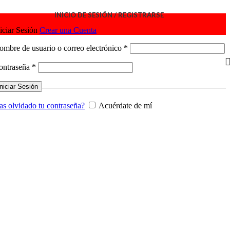
INICIO DE SESIÓN / REGISTRARSE
iciar Sesión
Crear una Cuenta
Obligatorio
ombre de usuario o correo electrónico
*
Obligatorio
ontraseña
*
Iniciar Sesión
as olvidado tu contraseña?
Acuérdate de mí