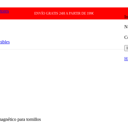
tores
ENVÍO GRATIS 24H A PARTIR DE 199€
In
N
C
mibles
H
agnético para tornillos