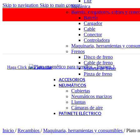
Luz
Skip to navigation
Skip to main content
Mecánica
Batería, cargadores, cables y conec
Batería
Cargador
Cable
Conector
Controladora
Maquinaria, herramientas y consu
Frenos
Disco de freno
Cable de freno
Haga Click para agrandar
Maneta de freno
Pinza de freno
ACCESORIOS
NEUMÁTICOS
Cubiertas
Neumáticos macizos
Llantas
Cámaras de aire
PATINETE ELÉCTRICO
Inicio
/
Recambios
/
Maquinaria, herramientas y consumibles
/
Plato m