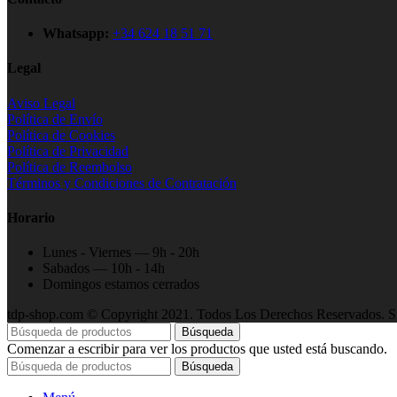
Whatsapp:
+34 624 18 51 71
Legal
Aviso Legal
Política de Envío
Política de Cookies
Política de Privacidad
Política de Reembolso
Términos y Condiciones de Contratación
Horario
Lunes - Viernes — 9h - 20h
Sabados — 10h - 14h
Domingos estamos cerrados
tdp-shop.com © Copyright 2021. Todos Los Derechos Reservados. Si
Búsqueda
Comenzar a escribir para ver los productos que usted está buscando.
Búsqueda