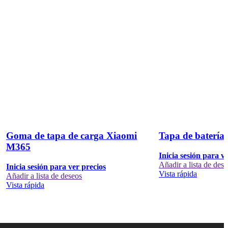
Goma de tapa de carga Xiaomi
Tapa de baterí
M365
Inicia sesión para v
Añadir a lista de des
Inicia sesión para ver precios
Vista rápida
Añadir a lista de deseos
Vista rápida