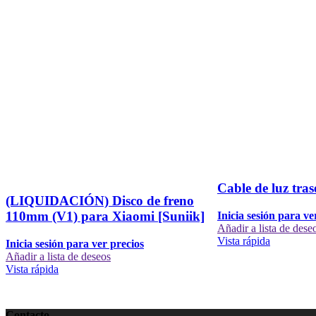
Cable de luz tra
(LIQUIDACIÓN) Disco de freno
110mm (V1) para Xiaomi [Suniik]
Inicia sesión para ve
Añadir a lista de dese
Vista rápida
Inicia sesión para ver precios
Añadir a lista de deseos
Vista rápida
Contacto