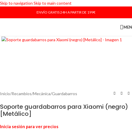
Skip to navigation
Skip to main content
ENVÍO GRATIS 24H A PARTIR DE 199€
ME
Haga Click para agrandar
Inicio
/
Recambios
/
Mecánica
/
Guardabarros
Soporte guardabarros para Xiaomi (negro)
[Metálico]
Inicia sesión para ver precios